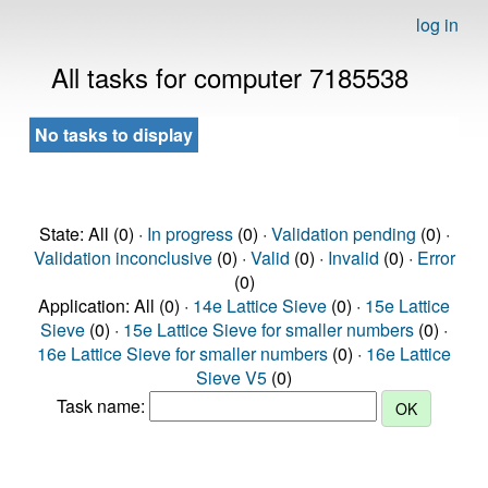
log in
All tasks for computer 7185538
No tasks to display
State: All (0) ·
In progress
(0) ·
Validation pending
(0) ·
Validation inconclusive
(0) ·
Valid
(0) ·
Invalid
(0) ·
Error
(0)
Application: All (0) ·
14e Lattice Sieve
(0) ·
15e Lattice
Sieve
(0) ·
15e Lattice Sieve for smaller numbers
(0) ·
16e Lattice Sieve for smaller numbers
(0) ·
16e Lattice
Sieve V5
(0)
Task name: