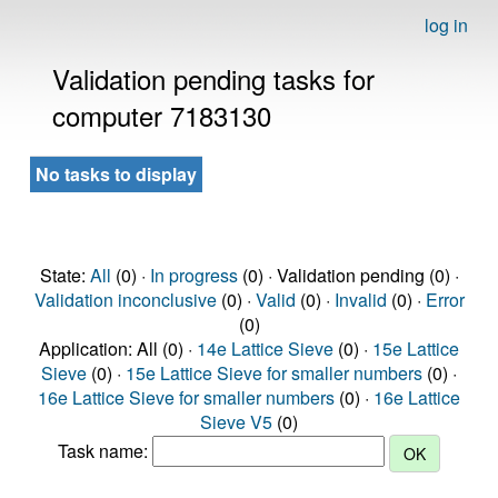
log in
Validation pending tasks for
computer 7183130
No tasks to display
State:
All
(0) ·
In progress
(0) · Validation pending (0) ·
Validation inconclusive
(0) ·
Valid
(0) ·
Invalid
(0) ·
Error
(0)
Application: All (0) ·
14e Lattice Sieve
(0) ·
15e Lattice
Sieve
(0) ·
15e Lattice Sieve for smaller numbers
(0) ·
16e Lattice Sieve for smaller numbers
(0) ·
16e Lattice
Sieve V5
(0)
Task name: