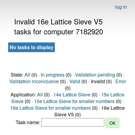
log in
Invalid 16e Lattice Sieve V5
tasks for computer 7182920
No tasks to display
State:
All
(0) ·
In progress
(0) ·
Validation pending
(0) ·
Validation inconclusive
(0) ·
Valid
(0) · Invalid (0) ·
Error
(0)
Application:
All
(0) ·
14e Lattice Sieve
(0) ·
15e Lattice
Sieve
(0) ·
15e Lattice Sieve for smaller numbers
(0) ·
16e Lattice Sieve for smaller numbers
(0) · 16e Lattice
Sieve V5 (0)
Task name: