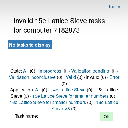
log in
Invalid 15e Lattice Sieve tasks
for computer 7182873
No tasks to display
State:
All
(0) ·
In progress
(0) ·
Validation pending
(0) ·
Validation inconclusive
(0) ·
Valid
(0) · Invalid (0) ·
Error
(0)
Application:
All
(0) ·
14e Lattice Sieve
(0) · 15e Lattice
Sieve (0) ·
15e Lattice Sieve for smaller numbers
(0) ·
16e Lattice Sieve for smaller numbers
(0) ·
16e Lattice
Sieve V5
(0)
Task name: