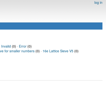
log in
·
Invalid
(0) ·
Error
(0)
eve for smaller numbers
(0) ·
16e Lattice Sieve V5
(0)