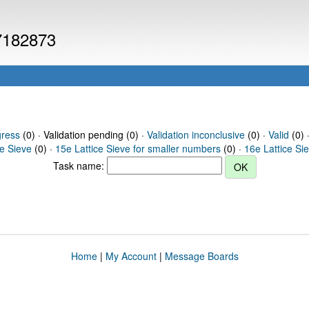
 7182873
gress
(0) · Validation pending (0) ·
Validation inconclusive
(0) ·
Valid
(0) 
ce Sieve
(0) ·
15e Lattice Sieve for smaller numbers
(0) ·
16e Lattice Si
Task name:
Home
|
My Account
|
Message Boards