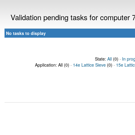
Validation pending tasks for computer
No tasks to display
State:
All
(0) ·
In pro
Application: All (0) ·
14e Lattice Sieve
(0) ·
15e Latti