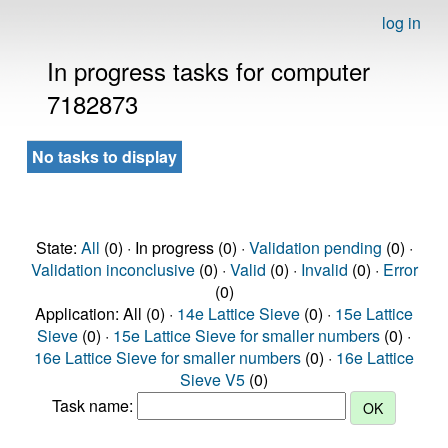
log in
In progress tasks for computer
7182873
No tasks to display
State:
All
(0) · In progress (0) ·
Validation pending
(0) ·
Validation inconclusive
(0) ·
Valid
(0) ·
Invalid
(0) ·
Error
(0)
Application: All (0) ·
14e Lattice Sieve
(0) ·
15e Lattice
Sieve
(0) ·
15e Lattice Sieve for smaller numbers
(0) ·
16e Lattice Sieve for smaller numbers
(0) ·
16e Lattice
Sieve V5
(0)
Task name: