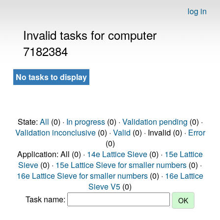
log in
Invalid tasks for computer
7182384
No tasks to display
State:
All
(0) ·
In progress
(0) ·
Validation pending
(0) ·
Validation inconclusive
(0) ·
Valid
(0) · Invalid (0) ·
Error
(0)
Application: All (0) ·
14e Lattice Sieve
(0) ·
15e Lattice
Sieve
(0) ·
15e Lattice Sieve for smaller numbers
(0) ·
16e Lattice Sieve for smaller numbers
(0) ·
16e Lattice
Sieve V5
(0)
Task name: