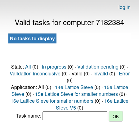
log in
Valid tasks for computer 7182384
No tasks to display
State:
All
(0) ·
In progress
(0) ·
Validation pending
(0) ·
Validation inconclusive
(0) · Valid (0) ·
Invalid
(0) ·
Error
(0)
Application: All (0) ·
14e Lattice Sieve
(0) ·
15e Lattice
Sieve
(0) ·
15e Lattice Sieve for smaller numbers
(0) ·
16e Lattice Sieve for smaller numbers
(0) ·
16e Lattice
Sieve V5
(0)
Task name: