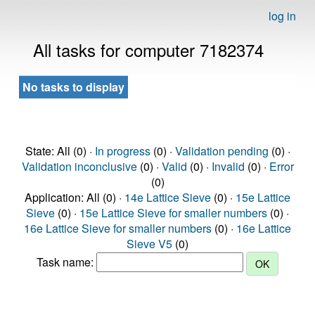
log in
All tasks for computer 7182374
No tasks to display
State: All (0) ·
In progress
(0) ·
Validation pending
(0) ·
Validation inconclusive
(0) ·
Valid
(0) ·
Invalid
(0) ·
Error
(0)
Application: All (0) ·
14e Lattice Sieve
(0) ·
15e Lattice
Sieve
(0) ·
15e Lattice Sieve for smaller numbers
(0) ·
16e Lattice Sieve for smaller numbers
(0) ·
16e Lattice
Sieve V5
(0)
Task name: