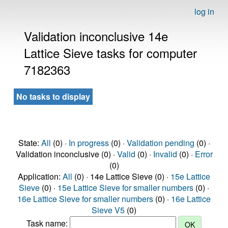
log in
Validation inconclusive 14e
Lattice Sieve tasks for computer
7182363
No tasks to display
State:
All
(0) ·
In progress
(0) ·
Validation pending
(0) ·
Validation inconclusive (0) ·
Valid
(0) ·
Invalid
(0) ·
Error
(0)
Application:
All
(0) · 14e Lattice Sieve (0) ·
15e Lattice
Sieve
(0) ·
15e Lattice Sieve for smaller numbers
(0) ·
16e Lattice Sieve for smaller numbers
(0) ·
16e Lattice
Sieve V5
(0)
Task name: