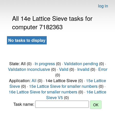
log in
All 14e Lattice Sieve tasks for
computer 7182363
No tasks to display
State: All (0) ·
In progress
(0) ·
Validation pending
(0) ·
Validation inconclusive
(0) ·
Valid
(0) ·
Invalid
(0) ·
Error
(0)
Application:
All
(0) · 14e Lattice Sieve (0) ·
15e Lattice
Sieve
(0) ·
15e Lattice Sieve for smaller numbers
(0) ·
16e Lattice Sieve for smaller numbers
(0) ·
16e Lattice
Sieve V5
(0)
Task name: