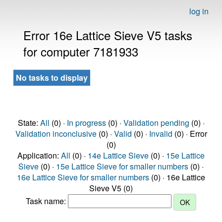
log in
Error 16e Lattice Sieve V5 tasks
for computer 7181933
No tasks to display
State:
All
(0) ·
In progress
(0) ·
Validation pending
(0) ·
Validation inconclusive
(0) ·
Valid
(0) ·
Invalid
(0) · Error
(0)
Application:
All
(0) ·
14e Lattice Sieve
(0) ·
15e Lattice
Sieve
(0) ·
15e Lattice Sieve for smaller numbers
(0) ·
16e Lattice Sieve for smaller numbers
(0) · 16e Lattice
Sieve V5 (0)
Task name: