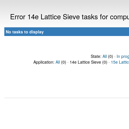
Error 14e Lattice Sieve tasks for com
No tasks to display
State:
All
(0) ·
In pro
Application:
All
(0) · 14e Lattice Sieve (0) ·
15e Latti