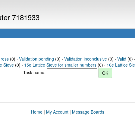
puter 7181933
gress
(0) ·
Validation pending
(0) ·
Validation inconclusive
(0) ·
Valid
(0) 
ce Sieve
(0) ·
15e Lattice Sieve for smaller numbers
(0) ·
16e Lattice Si
Task name:
Home
|
My Account
|
Message Boards