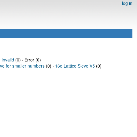
log in
·
Invalid
(0) · Error (0)
eve for smaller numbers
(0) ·
16e Lattice Sieve V5
(0)