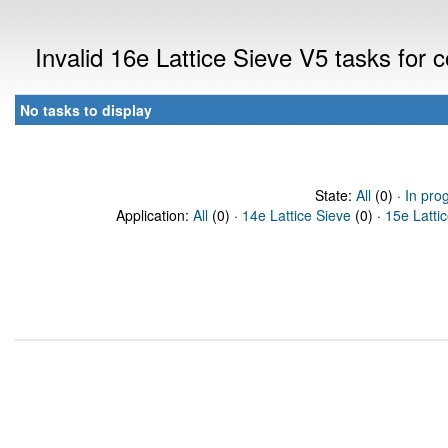
Invalid 16e Lattice Sieve V5 tasks for
No tasks to display
State:
All
(0) ·
In pro
Application:
All
(0) ·
14e Lattice Sieve
(0) ·
15e Latti