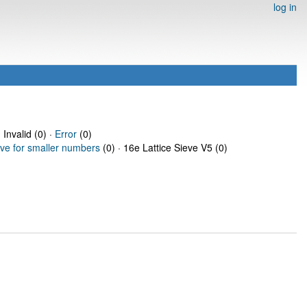
log in
 Invalid (0) ·
Error
(0)
eve for smaller numbers
(0) · 16e Lattice Sieve V5 (0)