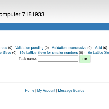
 computer 7181933
gress
(0) ·
Validation pending
(0) ·
Validation inconclusive
(0) ·
Valid
(0) ·
ce Sieve
(0) ·
15e Lattice Sieve for smaller numbers
(0) ·
16e Lattice Si
Task name:
Home
|
My Account
|
Message Boards