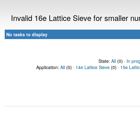
Invalid 16e Lattice Sieve for smaller 
No tasks to display
State:
All
(0) ·
In pro
Application:
All
(0) ·
14e Lattice Sieve
(0) ·
15e Latti