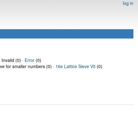
log in
 Invalid (0) ·
Error
(0)
eve for smaller numbers (0) ·
16e Lattice Sieve V5
(0)