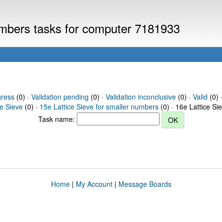
numbers tasks for computer 7181933
gress
(0) ·
Validation pending
(0) ·
Validation inconclusive
(0) ·
Valid
(0) ·
ce Sieve
(0) ·
15e Lattice Sieve for smaller numbers
(0) · 16e Lattice Si
Task name:
Home
|
My Account
|
Message Boards