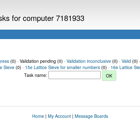
asks for computer 7181933
gress
(0) · Validation pending (0) ·
Validation inconclusive
(0) ·
Valid
(0) 
ce Sieve
(0) ·
15e Lattice Sieve for smaller numbers
(0) ·
16e Lattice Si
Task name:
Home
|
My Account
|
Message Boards