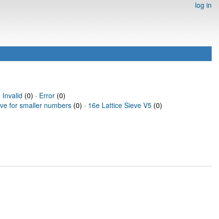
log in
·
Invalid
(0) ·
Error
(0)
eve for smaller numbers
(0) ·
16e Lattice Sieve V5
(0)