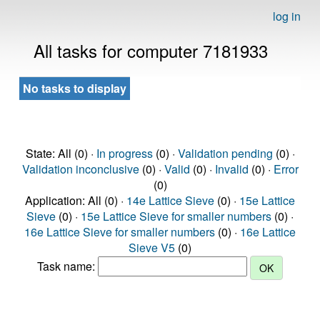
log in
All tasks for computer 7181933
No tasks to display
State: All (0) ·
In progress
(0) ·
Validation pending
(0) ·
Validation inconclusive
(0) ·
Valid
(0) ·
Invalid
(0) ·
Error
(0)
Application: All (0) ·
14e Lattice Sieve
(0) ·
15e Lattice
Sieve
(0) ·
15e Lattice Sieve for smaller numbers
(0) ·
16e Lattice Sieve for smaller numbers
(0) ·
16e Lattice
Sieve V5
(0)
Task name: