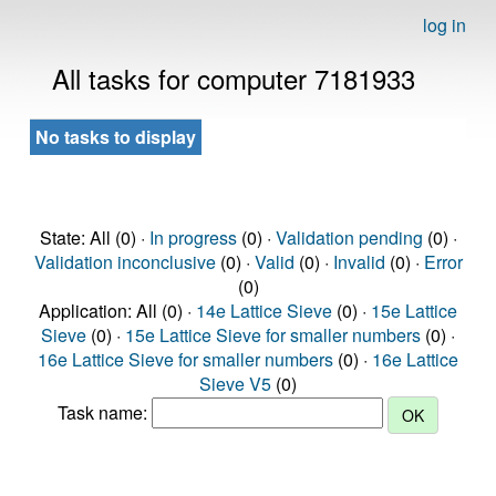
log in
All tasks for computer 7181933
No tasks to display
State: All (0) ·
In progress
(0) ·
Validation pending
(0) ·
Validation inconclusive
(0) ·
Valid
(0) ·
Invalid
(0) ·
Error
(0)
Application: All (0) ·
14e Lattice Sieve
(0) ·
15e Lattice
Sieve
(0) ·
15e Lattice Sieve for smaller numbers
(0) ·
16e Lattice Sieve for smaller numbers
(0) ·
16e Lattice
Sieve V5
(0)
Task name: