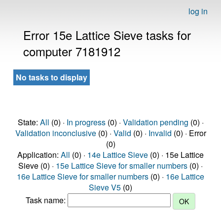
log in
Error 15e Lattice Sieve tasks for
computer 7181912
No tasks to display
State:
All
(0) ·
In progress
(0) ·
Validation pending
(0) ·
Validation inconclusive
(0) ·
Valid
(0) ·
Invalid
(0) · Error
(0)
Application:
All
(0) ·
14e Lattice Sieve
(0) · 15e Lattice
Sieve (0) ·
15e Lattice Sieve for smaller numbers
(0) ·
16e Lattice Sieve for smaller numbers
(0) ·
16e Lattice
Sieve V5
(0)
Task name: