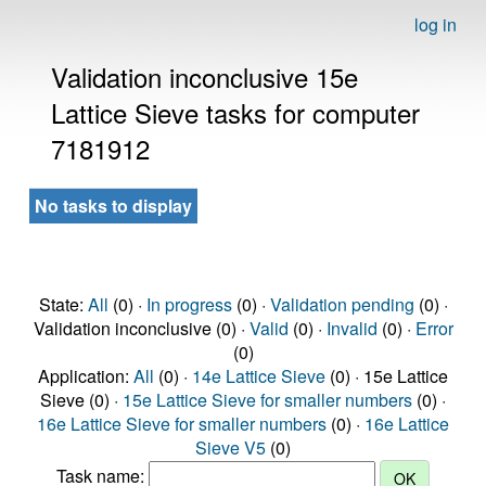
log in
Validation inconclusive 15e
Lattice Sieve tasks for computer
7181912
No tasks to display
State:
All
(0) ·
In progress
(0) ·
Validation pending
(0) ·
Validation inconclusive (0) ·
Valid
(0) ·
Invalid
(0) ·
Error
(0)
Application:
All
(0) ·
14e Lattice Sieve
(0) · 15e Lattice
Sieve (0) ·
15e Lattice Sieve for smaller numbers
(0) ·
16e Lattice Sieve for smaller numbers
(0) ·
16e Lattice
Sieve V5
(0)
Task name: