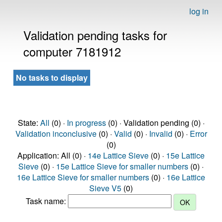
log in
Validation pending tasks for
computer 7181912
No tasks to display
State:
All
(0) ·
In progress
(0) · Validation pending (0) ·
Validation inconclusive
(0) ·
Valid
(0) ·
Invalid
(0) ·
Error
(0)
Application: All (0) ·
14e Lattice Sieve
(0) ·
15e Lattice
Sieve
(0) ·
15e Lattice Sieve for smaller numbers
(0) ·
16e Lattice Sieve for smaller numbers
(0) ·
16e Lattice
Sieve V5
(0)
Task name: