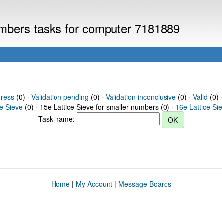
numbers tasks for computer 7181889
gress
(0) ·
Validation pending
(0) ·
Validation inconclusive
(0) ·
Valid
(0) ·
ce Sieve
(0) · 15e Lattice Sieve for smaller numbers (0) ·
16e Lattice Si
Task name:
Home
|
My Account
|
Message Boards