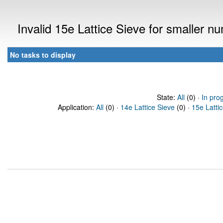
Invalid 15e Lattice Sieve for smaller 
No tasks to display
State:
All
(0) ·
In pro
Application:
All
(0) ·
14e Lattice Sieve
(0) ·
15e Latti