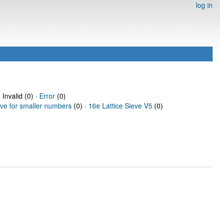
log in
 Invalid (0) ·
Error
(0)
eve for smaller numbers
(0) ·
16e Lattice Sieve V5
(0)