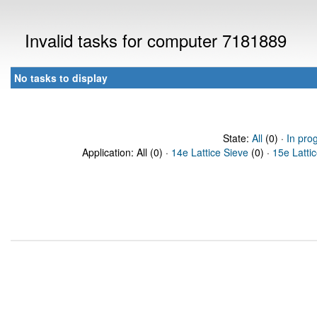
Invalid tasks for computer 7181889
No tasks to display
State:
All
(0) ·
In pro
Application: All (0) ·
14e Lattice Sieve
(0) ·
15e Latti