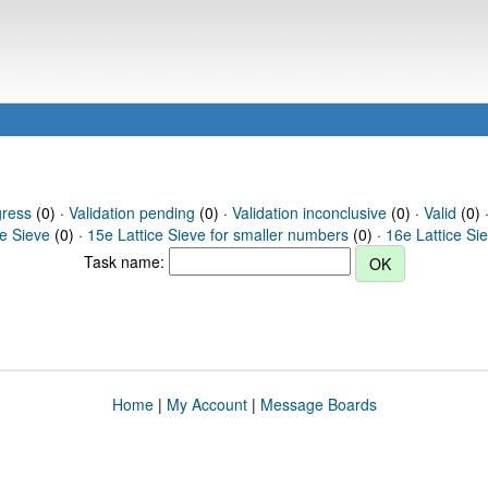
gress
(0) ·
Validation pending
(0) ·
Validation inconclusive
(0) ·
Valid
(0) ·
ce Sieve
(0) ·
15e Lattice Sieve for smaller numbers
(0) ·
16e Lattice Si
Task name:
Home
|
My Account
|
Message Boards