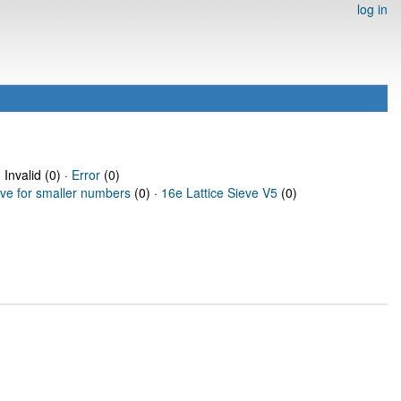
log in
 Invalid (0) ·
Error
(0)
eve for smaller numbers
(0) ·
16e Lattice Sieve V5
(0)