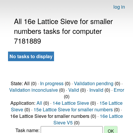
log in
All 16e Lattice Sieve for smaller
numbers tasks for computer
7181889
No tasks to display
State: All (0) ·
In progress
(0) ·
Validation pending
(0) ·
Validation inconclusive
(0) ·
Valid
(0) ·
Invalid
(0) ·
Error
(0)
Application:
All
(0) ·
14e Lattice Sieve
(0) ·
15e Lattice
Sieve
(0) ·
15e Lattice Sieve for smaller numbers
(0) ·
16e Lattice Sieve for smaller numbers (0) ·
16e Lattice
Sieve V5
(0)
Task name: