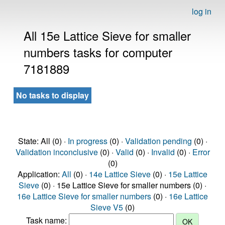
log in
All 15e Lattice Sieve for smaller
numbers tasks for computer
7181889
No tasks to display
State: All (0) ·
In progress
(0) ·
Validation pending
(0) ·
Validation inconclusive
(0) ·
Valid
(0) ·
Invalid
(0) ·
Error
(0)
Application:
All
(0) ·
14e Lattice Sieve
(0) ·
15e Lattice
Sieve
(0) · 15e Lattice Sieve for smaller numbers (0) ·
16e Lattice Sieve for smaller numbers
(0) ·
16e Lattice
Sieve V5
(0)
Task name: