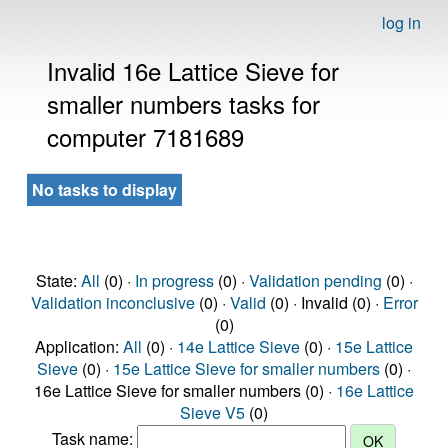
log in
Invalid 16e Lattice Sieve for
smaller numbers tasks for
computer 7181689
No tasks to display
State:
All
(0) ·
In progress
(0) ·
Validation pending
(0) ·
Validation inconclusive
(0) ·
Valid
(0) · Invalid (0) ·
Error
(0)
Application:
All
(0) ·
14e Lattice Sieve
(0) ·
15e Lattice
Sieve
(0) ·
15e Lattice Sieve for smaller numbers
(0) ·
16e Lattice Sieve for smaller numbers (0) ·
16e Lattice
Sieve V5
(0)
Task name: