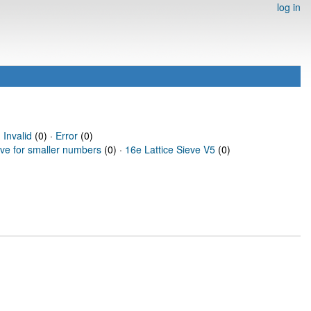
log in
·
Invalid
(0) ·
Error
(0)
eve for smaller numbers
(0) ·
16e Lattice Sieve V5
(0)