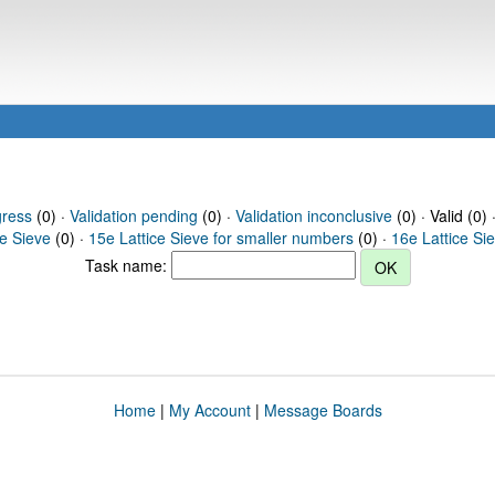
gress
(0) ·
Validation pending
(0) ·
Validation inconclusive
(0) · Valid (0) 
ce Sieve
(0) ·
15e Lattice Sieve for smaller numbers
(0) ·
16e Lattice Si
Task name:
Home
|
My Account
|
Message Boards