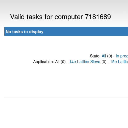
Valid tasks for computer 7181689
No tasks to display
State:
All
(0) ·
In pro
Application: All (0) ·
14e Lattice Sieve
(0) ·
15e Latti