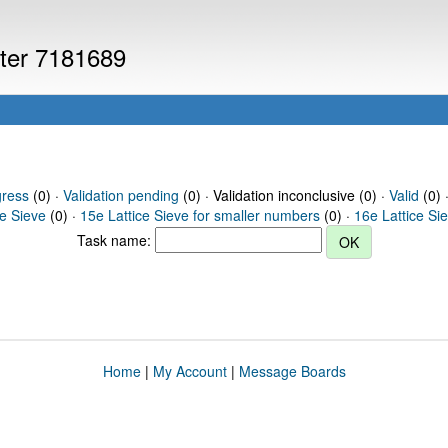
uter 7181689
gress
(0) ·
Validation pending
(0) · Validation inconclusive (0) ·
Valid
(0) 
ce Sieve
(0) ·
15e Lattice Sieve for smaller numbers
(0) ·
16e Lattice Si
Task name:
Home
|
My Account
|
Message Boards