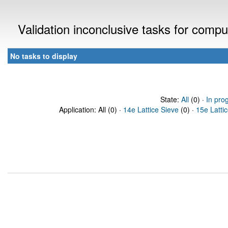
Validation inconclusive tasks for comp
No tasks to display
State:
All
(0) ·
In pro
Application: All (0) ·
14e Lattice Sieve
(0) ·
15e Latti