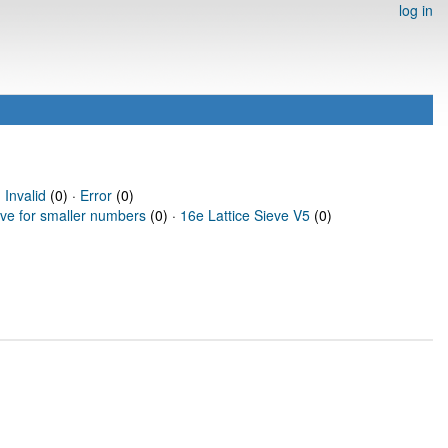
log in
·
Invalid
(0) ·
Error
(0)
eve for smaller numbers
(0) ·
16e Lattice Sieve V5
(0)