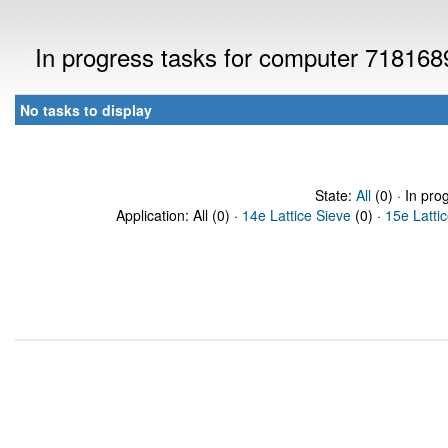
In progress tasks for computer 718168
No tasks to display
State:
All
(0) · In pro
Application: All (0) ·
14e Lattice Sieve
(0) ·
15e Latti