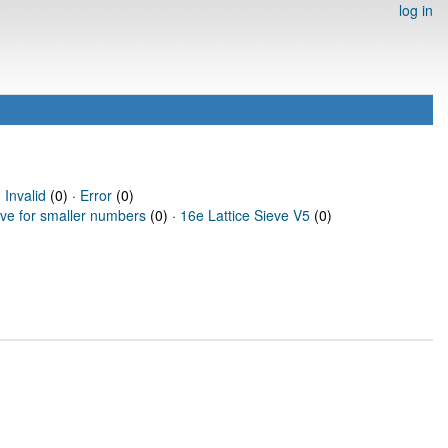
log in
·
Invalid
(0) ·
Error
(0)
eve for smaller numbers
(0) ·
16e Lattice Sieve V5
(0)