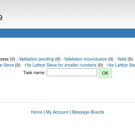
9
gress (0) ·
Validation pending
(0) ·
Validation inconclusive
(0) ·
Valid
(0) 
ce Sieve
(0) ·
15e Lattice Sieve for smaller numbers
(0) ·
16e Lattice Si
Task name:
Home
|
My Account
|
Message Boards