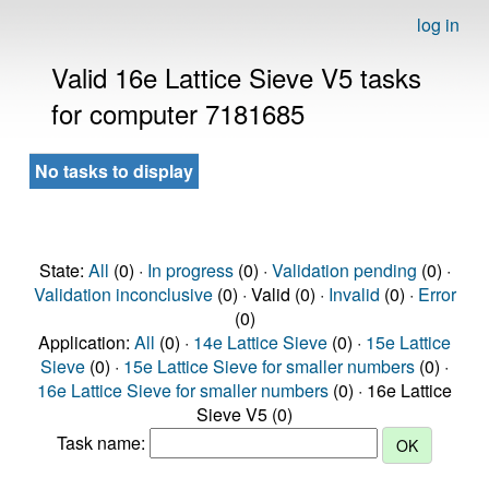
log in
Valid 16e Lattice Sieve V5 tasks
for computer 7181685
No tasks to display
State:
All
(0) ·
In progress
(0) ·
Validation pending
(0) ·
Validation inconclusive
(0) · Valid (0) ·
Invalid
(0) ·
Error
(0)
Application:
All
(0) ·
14e Lattice Sieve
(0) ·
15e Lattice
Sieve
(0) ·
15e Lattice Sieve for smaller numbers
(0) ·
16e Lattice Sieve for smaller numbers
(0) · 16e Lattice
Sieve V5 (0)
Task name: