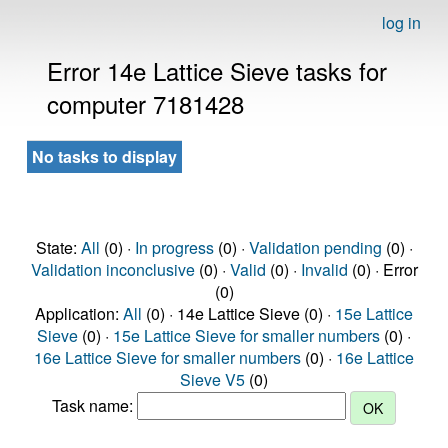
log in
Error 14e Lattice Sieve tasks for
computer 7181428
No tasks to display
State:
All
(0) ·
In progress
(0) ·
Validation pending
(0) ·
Validation inconclusive
(0) ·
Valid
(0) ·
Invalid
(0) · Error
(0)
Application:
All
(0) · 14e Lattice Sieve (0) ·
15e Lattice
Sieve
(0) ·
15e Lattice Sieve for smaller numbers
(0) ·
16e Lattice Sieve for smaller numbers
(0) ·
16e Lattice
Sieve V5
(0)
Task name: