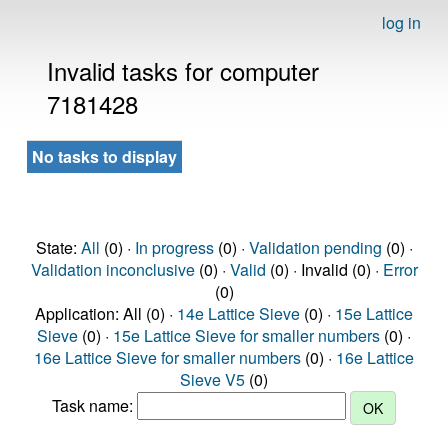
log in
Invalid tasks for computer
7181428
No tasks to display
State:
All
(0) ·
In progress
(0) ·
Validation pending
(0) ·
Validation inconclusive
(0) ·
Valid
(0) · Invalid (0) ·
Error
(0)
Application: All (0) ·
14e Lattice Sieve
(0) ·
15e Lattice
Sieve
(0) ·
15e Lattice Sieve for smaller numbers
(0) ·
16e Lattice Sieve for smaller numbers
(0) ·
16e Lattice
Sieve V5
(0)
Task name: