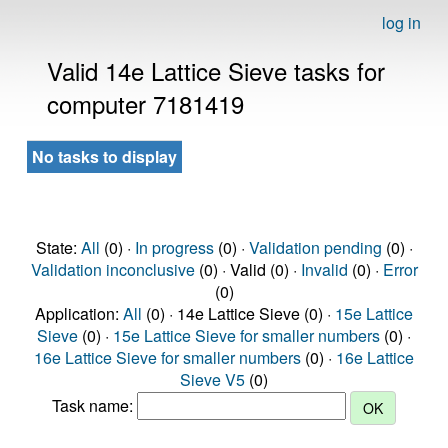
log in
Valid 14e Lattice Sieve tasks for
computer 7181419
No tasks to display
State:
All
(0) ·
In progress
(0) ·
Validation pending
(0) ·
Validation inconclusive
(0) · Valid (0) ·
Invalid
(0) ·
Error
(0)
Application:
All
(0) · 14e Lattice Sieve (0) ·
15e Lattice
Sieve
(0) ·
15e Lattice Sieve for smaller numbers
(0) ·
16e Lattice Sieve for smaller numbers
(0) ·
16e Lattice
Sieve V5
(0)
Task name: