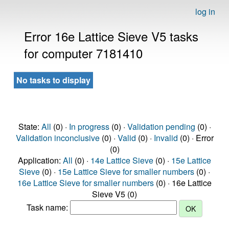
log in
Error 16e Lattice Sieve V5 tasks
for computer 7181410
No tasks to display
State:
All
(0) ·
In progress
(0) ·
Validation pending
(0) ·
Validation inconclusive
(0) ·
Valid
(0) ·
Invalid
(0) · Error
(0)
Application:
All
(0) ·
14e Lattice Sieve
(0) ·
15e Lattice
Sieve
(0) ·
15e Lattice Sieve for smaller numbers
(0) ·
16e Lattice Sieve for smaller numbers
(0) · 16e Lattice
Sieve V5 (0)
Task name: