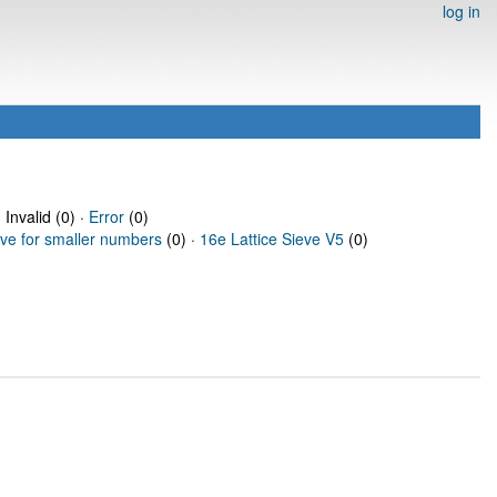
log in
 Invalid (0) ·
Error
(0)
eve for smaller numbers
(0) ·
16e Lattice Sieve V5
(0)