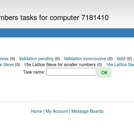
numbers tasks for computer 7181410
gress
(0) ·
Validation pending
(0) ·
Validation inconclusive
(0) ·
Valid
(0) ·
ce Sieve
(0) · 15e Lattice Sieve for smaller numbers (0) ·
16e Lattice Si
Task name:
Home
|
My Account
|
Message Boards