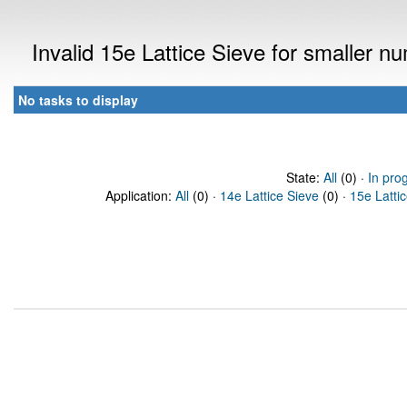
Invalid 15e Lattice Sieve for smaller 
No tasks to display
State:
All
(0) ·
In pro
Application:
All
(0) ·
14e Lattice Sieve
(0) ·
15e Latti