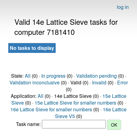
log in
Valid 14e Lattice Sieve tasks for
computer 7181410
No tasks to display
State:
All
(0) ·
In progress
(0) ·
Validation pending
(0) ·
Validation inconclusive
(0) · Valid (0) ·
Invalid
(0) ·
Error
(0)
Application:
All
(0) · 14e Lattice Sieve (0) ·
15e Lattice
Sieve
(0) ·
15e Lattice Sieve for smaller numbers
(0) ·
16e Lattice Sieve for smaller numbers
(0) ·
16e Lattice
Sieve V5
(0)
Task name: