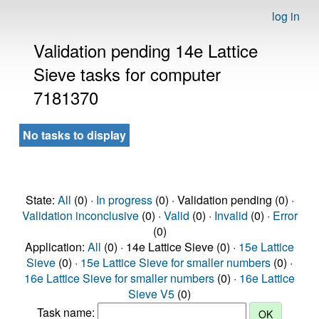
log in
Validation pending 14e Lattice
Sieve tasks for computer
7181370
No tasks to display
State:
All
(0) ·
In progress
(0) · Validation pending (0) ·
Validation inconclusive
(0) ·
Valid
(0) ·
Invalid
(0) ·
Error
(0)
Application:
All
(0) · 14e Lattice Sieve (0) ·
15e Lattice
Sieve
(0) ·
15e Lattice Sieve for smaller numbers
(0) ·
16e Lattice Sieve for smaller numbers
(0) ·
16e Lattice
Sieve V5
(0)
Task name: