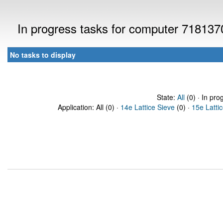
In progress tasks for computer 718137
No tasks to display
State:
All
(0) · In pro
Application: All (0) ·
14e Lattice Sieve
(0) ·
15e Latti