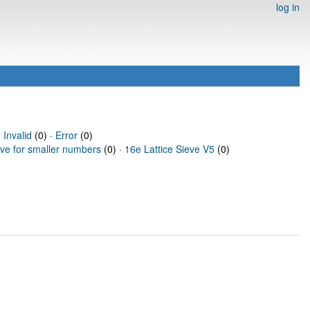
log in
·
Invalid
(0) ·
Error
(0)
eve for smaller numbers
(0) ·
16e Lattice Sieve V5
(0)