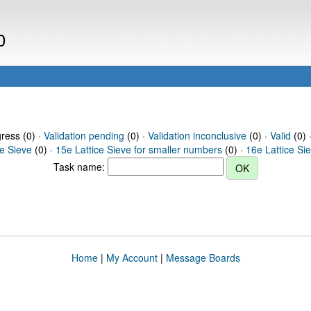
0
gress (0) ·
Validation pending
(0) ·
Validation inconclusive
(0) ·
Valid
(0) 
ce Sieve
(0) ·
15e Lattice Sieve for smaller numbers
(0) ·
16e Lattice Si
Task name:
Home
|
My Account
|
Message Boards