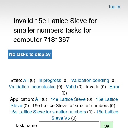
log in
Invalid 15e Lattice Sieve for
smaller numbers tasks for
computer 7181367
No tasks to display
State:
All
(0) ·
In progress
(0) ·
Validation pending
(0) ·
Validation inconclusive
(0) ·
Valid
(0) · Invalid (0) ·
Error
(0)
Application:
All
(0) ·
14e Lattice Sieve
(0) ·
15e Lattice
Sieve
(0) · 15e Lattice Sieve for smaller numbers (0) ·
16e Lattice Sieve for smaller numbers
(0) ·
16e Lattice
Sieve V5
(0)
Task name: