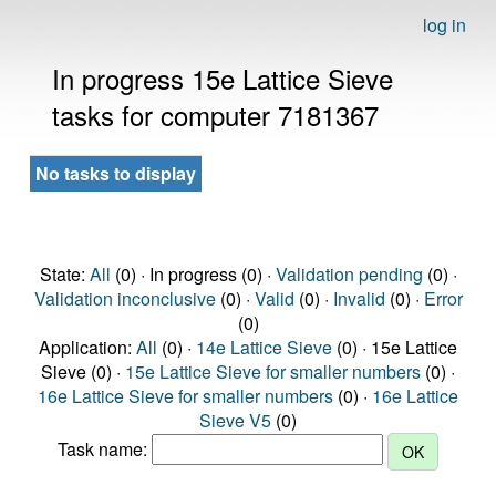
log in
In progress 15e Lattice Sieve
tasks for computer 7181367
No tasks to display
State:
All
(0) · In progress (0) ·
Validation pending
(0) ·
Validation inconclusive
(0) ·
Valid
(0) ·
Invalid
(0) ·
Error
(0)
Application:
All
(0) ·
14e Lattice Sieve
(0) · 15e Lattice
Sieve (0) ·
15e Lattice Sieve for smaller numbers
(0) ·
16e Lattice Sieve for smaller numbers
(0) ·
16e Lattice
Sieve V5
(0)
Task name: