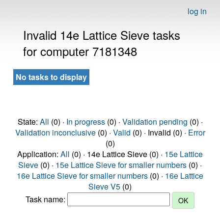
log in
Invalid 14e Lattice Sieve tasks
for computer 7181348
No tasks to display
State:
All
(0) ·
In progress
(0) ·
Validation pending
(0) ·
Validation inconclusive
(0) ·
Valid
(0) · Invalid (0) ·
Error
(0)
Application:
All
(0) · 14e Lattice Sieve (0) ·
15e Lattice
Sieve
(0) ·
15e Lattice Sieve for smaller numbers
(0) ·
16e Lattice Sieve for smaller numbers
(0) ·
16e Lattice
Sieve V5
(0)
Task name: