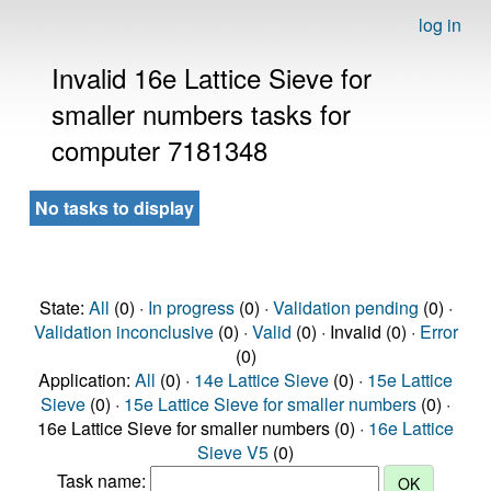
log in
Invalid 16e Lattice Sieve for
smaller numbers tasks for
computer 7181348
No tasks to display
State:
All
(0) ·
In progress
(0) ·
Validation pending
(0) ·
Validation inconclusive
(0) ·
Valid
(0) · Invalid (0) ·
Error
(0)
Application:
All
(0) ·
14e Lattice Sieve
(0) ·
15e Lattice
Sieve
(0) ·
15e Lattice Sieve for smaller numbers
(0) ·
16e Lattice Sieve for smaller numbers (0) ·
16e Lattice
Sieve V5
(0)
Task name: