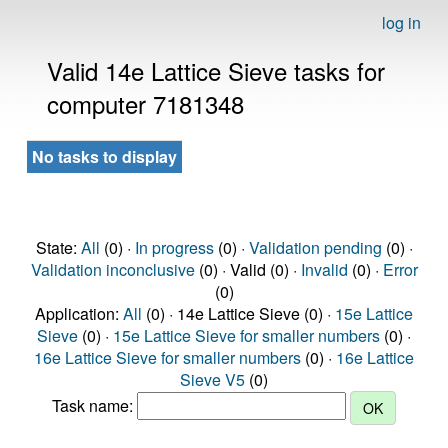
log in
Valid 14e Lattice Sieve tasks for
computer 7181348
No tasks to display
State:
All
(0) ·
In progress
(0) ·
Validation pending
(0) ·
Validation inconclusive
(0) · Valid (0) ·
Invalid
(0) ·
Error
(0)
Application:
All
(0) · 14e Lattice Sieve (0) ·
15e Lattice
Sieve
(0) ·
15e Lattice Sieve for smaller numbers
(0) ·
16e Lattice Sieve for smaller numbers
(0) ·
16e Lattice
Sieve V5
(0)
Task name: