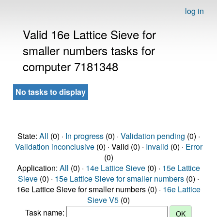
log in
Valid 16e Lattice Sieve for
smaller numbers tasks for
computer 7181348
No tasks to display
State:
All
(0) ·
In progress
(0) ·
Validation pending
(0) ·
Validation inconclusive
(0) · Valid (0) ·
Invalid
(0) ·
Error
(0)
Application:
All
(0) ·
14e Lattice Sieve
(0) ·
15e Lattice
Sieve
(0) ·
15e Lattice Sieve for smaller numbers
(0) ·
16e Lattice Sieve for smaller numbers (0) ·
16e Lattice
Sieve V5
(0)
Task name: