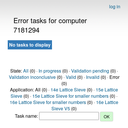
log in
Error tasks for computer
7181294
No tasks to display
State:
All
(0) ·
In progress
(0) ·
Validation pending
(0) ·
Validation inconclusive
(0) ·
Valid
(0) ·
Invalid
(0) · Error
(0)
Application: All (0) ·
14e Lattice Sieve
(0) ·
15e Lattice
Sieve
(0) ·
15e Lattice Sieve for smaller numbers
(0) ·
16e Lattice Sieve for smaller numbers
(0) ·
16e Lattice
Sieve V5
(0)
Task name: