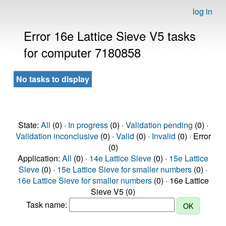
log in
Error 16e Lattice Sieve V5 tasks
for computer 7180858
No tasks to display
State:
All
(0) ·
In progress
(0) ·
Validation pending
(0) ·
Validation inconclusive
(0) ·
Valid
(0) ·
Invalid
(0) · Error
(0)
Application:
All
(0) ·
14e Lattice Sieve
(0) ·
15e Lattice
Sieve
(0) ·
15e Lattice Sieve for smaller numbers
(0) ·
16e Lattice Sieve for smaller numbers
(0) · 16e Lattice
Sieve V5 (0)
Task name: