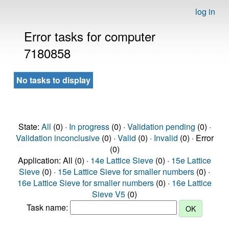
log in
Error tasks for computer
7180858
No tasks to display
State:
All
(0) ·
In progress
(0) ·
Validation pending
(0) ·
Validation inconclusive
(0) ·
Valid
(0) ·
Invalid
(0) · Error
(0)
Application: All (0) ·
14e Lattice Sieve
(0) ·
15e Lattice
Sieve
(0) ·
15e Lattice Sieve for smaller numbers
(0) ·
16e Lattice Sieve for smaller numbers
(0) ·
16e Lattice
Sieve V5
(0)
Task name: