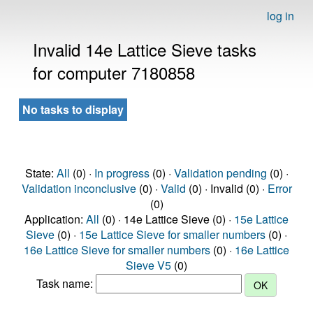
log in
Invalid 14e Lattice Sieve tasks
for computer 7180858
No tasks to display
State:
All
(0) ·
In progress
(0) ·
Validation pending
(0) ·
Validation inconclusive
(0) ·
Valid
(0) · Invalid (0) ·
Error
(0)
Application:
All
(0) · 14e Lattice Sieve (0) ·
15e Lattice
Sieve
(0) ·
15e Lattice Sieve for smaller numbers
(0) ·
16e Lattice Sieve for smaller numbers
(0) ·
16e Lattice
Sieve V5
(0)
Task name: