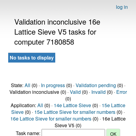
log in
Validation inconclusive 16e
Lattice Sieve V5 tasks for
computer 7180858
No tasks to display
State:
All
(0) ·
In progress
(0) ·
Validation pending
(0) ·
Validation inconclusive (0) ·
Valid
(0) ·
Invalid
(0) ·
Error
(0)
Application:
All
(0) ·
14e Lattice Sieve
(0) ·
15e Lattice
Sieve
(0) ·
15e Lattice Sieve for smaller numbers
(0) ·
16e Lattice Sieve for smaller numbers
(0) · 16e Lattice
Sieve V5 (0)
Task name: