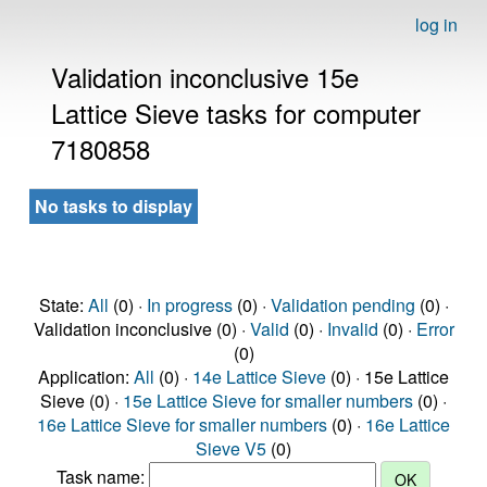
log in
Validation inconclusive 15e
Lattice Sieve tasks for computer
7180858
No tasks to display
State:
All
(0) ·
In progress
(0) ·
Validation pending
(0) ·
Validation inconclusive (0) ·
Valid
(0) ·
Invalid
(0) ·
Error
(0)
Application:
All
(0) ·
14e Lattice Sieve
(0) · 15e Lattice
Sieve (0) ·
15e Lattice Sieve for smaller numbers
(0) ·
16e Lattice Sieve for smaller numbers
(0) ·
16e Lattice
Sieve V5
(0)
Task name: